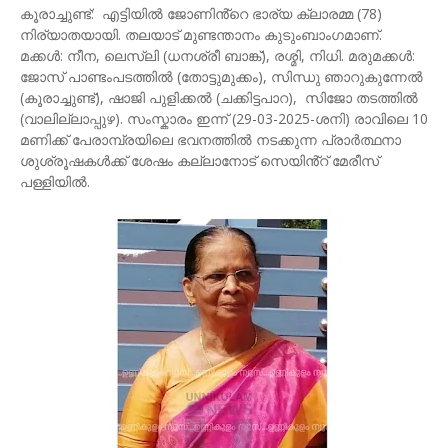
കൂരാച്ചുണ്ട്: എട്ടിയിൽ ജോണിൻ്റെ ഭാര്യ ക്ലാരമ്മ (78)
നിര്യാതയായി. തലയാട് മുണ്ടന്താനം കുടുംബാംഗമാണ്.
മക്കൾ: നീന, ലെസ്‌ലി (ധനശ്രീ ബാങ്ക്), രശ്മി, നിധി. മരുമക്കൾ:
ജോസ് പാണ്ടംപടത്തിൽ (തോട്ടുമുക്കം), സിന്ധു ഞാറുകുന്നേൽ
(കൂരാച്ചുണ്ട്), ഷാജി പുളിക്കൽ (ചക്കിട്ടപാറ), സിജോ തടത്തിൽ
(വാലില്ലാപ്പുഴ). സംസ്കാരം ഇന്ന് (29-03-2025-ശനി) രാവിലെ 10
മണിക്ക് പേരാമ്പ്രയിലെ ഭവനത്തിൽ നടക്കുന്ന പ്രാർത്ഥനാ
ശുശ്രൂഷകൾക്ക് ശേഷം കല്ലാനോട് സെയിൻ്റ് മേരീസ്
പള്ളിയിൽ.