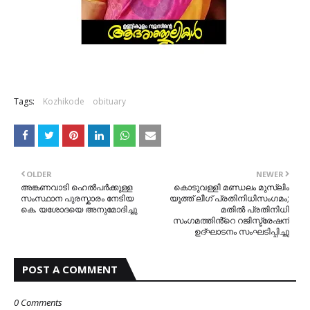
Tags:
Kozhikode
obituary
OLDER
NEWER
അങ്കണവാടി ഹെൽപർക്കുള്ള
കൊടുവള്ളി മണ്ഡലം മുസ്ലിം
സംസ്ഥാന പുരസ്കാരം നേടിയ
യൂത്ത് ലീഗ് പ്രതിനിധിസംഗമം;
കെ. യശോദയെ അനുമോദിച്ചു
മതിൽ പ്രതിനിധി
സംഗമത്തിൻ്റെ റജിസ്ട്രേഷന്
ഉദ്ഘാടനം സംഘടിപ്പിച്ചു
POST A COMMENT
0 Comments