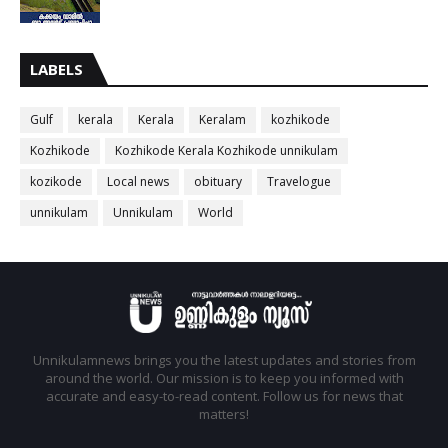
LABELS
Gulf
kerala
Kerala
Keralam
kozhikode
Kozhikode
Kozhikode Kerala Kozhikode unnikulam
kozikode
Local news
obituary
Travelogue
unnikulam
Unnikulam
World
Unnikulamnews brings you the latest updates and stories from
around the world. Our mission is to keep you informed with
accurate and easy-to-read content. Follow us for news that
matters!