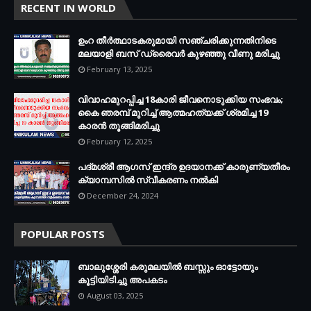
RECENT IN WORLD
ഉംറ തീർത്ഥാടകരുമായി സഞ്ചരിക്കുന്നതിനിടെ
മലയാളി ബസ് ഡ്രൈവർ കുഴഞ്ഞു വീണു മരിച്ചു
February 13, 2025
വിവാഹമുറപ്പിച്ച 18കാരി ജീവനൊടുക്കിയ സംഭവം;
കൈ ഞരമ്പ് മുറിച്ച് ആത്മഹത്യക്ക് ശ്രമിച്ച 19
കാരൻ തൂങ്ങിമരിച്ചു
February 12, 2025
പദ്മശ്രീ ആഗസ് ഇന്ദ്ര ഉദയാനക്ക് കാരുണ്യതീരം
ക്യാമ്പസിൽ സ്വീകരണം നൽകി
December 24, 2024
POPULAR POSTS
ബാലുശ്ശേരി കരുമലയില്‍ ബസ്സും ഓട്ടോയും
കൂട്ടിയിടിച്ചു അപകടം
August 03, 2025