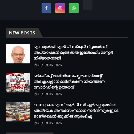
NEW POSTS
എകരൂൽ ജി.എൽ.പി സ്‌കൂൾ റിട്ടയേർഡ്
അധ്യാപകൻ മുണ്ടക്കൽ ഇബ്രാഹിം മാസ്റ്റർ
നിര്യാതനായി
August 06, 2026
ഫ്രഷ് കട്ട് മാലിന്യസംസ്കരണ പ്ലാന്റ്
അടച്ചുപൂട്ടാൻ മലിനീകരണ നിയന്ത്രണ
ബോർഡിന്റെ ഉത്തരവ്
August 05, 2026
ഓണം; കെ.എസ്.ആർ.ടി.സി ഏർപ്പെടുത്തിയ
പ്രത്യേക അന്തർസംസ്ഥാന സർവീസുകളുടെ
ഓൺലൈൻ ബുക്കിങ് ആരംഭിച്ചു
August 05, 2026