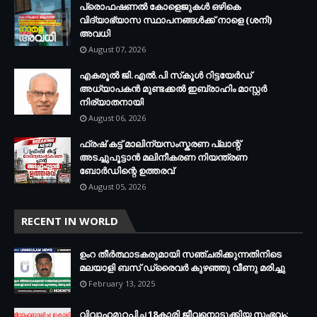
പ്രൊഫഷണൽ കോളെജുകൾ ഒഴികെ
വിദ്യാഭ്യാസ സ്ഥാപനങ്ങൾക്ക് നാളെ (ശനി)
അവധി
August 07, 2026
എകരൂൽ ജി.എൽ.പി സ്‌കൂൾ റിട്ടയേർഡ്
അധ്യാപകൻ മുണ്ടക്കൽ ഇബ്രാഹിം മാസ്റ്റർ
നിര്യാതനായി
August 06, 2026
ഫ്രഷ് കട്ട് മാലിന്യസംസ്കരണ പ്ലാന്റ്
അടച്ചുപൂട്ടാൻ മലിനീകരണ നിയന്ത്രണ
ബോർഡിന്റെ ഉത്തരവ്
August 05, 2026
RECENT IN WORLD
ഉംറ തീർത്ഥാടകരുമായി സഞ്ചരിക്കുന്നതിനിടെ
മലയാളി ബസ് ഡ്രൈവർ കുഴഞ്ഞു വീണു മരിച്ചു
February 13, 2025
വിവാഹമുറപ്പിച്ച 18കാരി ജീവനൊടുക്കിയ സംഭവം;