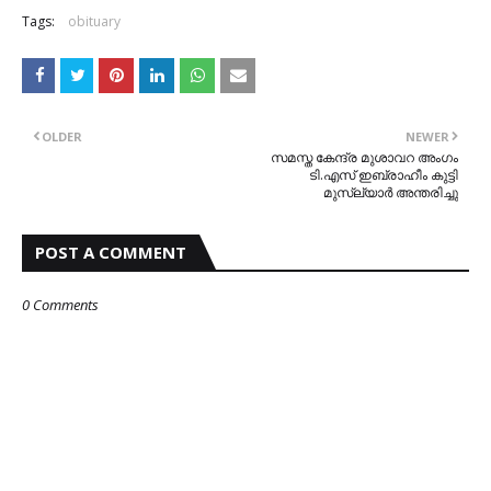
Tags:
obituary
OLDER
NEWER
സമസ്ത കേന്ദ്ര മുശാവറ അംഗം
ടി.എസ് ഇബ്രാഹീം കുട്ടി
മുസ്ല്യാർ അന്തരിച്ചു
POST A COMMENT
0 Comments