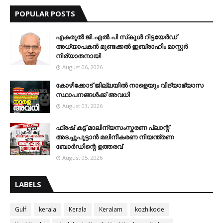
POPULAR POSTS
എകരൂൽ ജി.എൽ.പി സ്‌കൂൾ റിട്ടയേർഡ്
അധ്യാപകൻ മുണ്ടക്കൽ ഇബ്രാഹിം മാസ്റ്റർ
നിര്യാതനായി
August 06, 2026
കോഴിക്കോട് ജില്ലയിൽ നാളെയും വിദ്യാഭ്യാസ
സ്ഥാപനങ്ങൾക്ക് അവധി
August 03, 2026
ഫ്രഷ് കട്ട് മാലിന്യസംസ്കരണ പ്ലാന്റ്
അടച്ചുപൂട്ടാൻ മലിനീകരണ നിയന്ത്രണ
ബോർഡിന്റെ ഉത്തരവ്
August 05, 2026
LABELS
Gulf
kerala
Kerala
Keralam
kozhikode