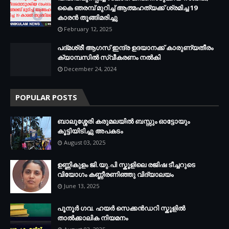
കൈ ഞരമ്പ് മുറിച്ച് ആത്മഹത്യക്ക് ശ്രമിച്ച 19
കാരൻ തൂങ്ങിമരിച്ചു
February 12, 2025
പദ്മശ്രീ ആഗസ് ഇന്ദ്ര ഉദയാനക്ക് കാരുണ്യതീരം
ക്യാമ്പസിൽ സ്വീകരണം നൽകി
December 24, 2024
POPULAR POSTS
ബാലുശ്ശേരി കരുമലയില്‍ ബസ്സും ഓട്ടോയും
കൂട്ടിയിടിച്ചു അപകടം
August 03, 2025
ഉണ്ണികുളം ജി.യു.പി സ്കൂളിലെ രജിഷ ടീച്ചറുടെ
വിയോഗം കണ്ണീരണിഞ്ഞു വിദ്യാലയം
June 13, 2025
പൂനൂർ ഗവ. ഹയർ സെക്കൻഡറി സ്കൂളിൽ
താൽക്കാലിക നിയമനം