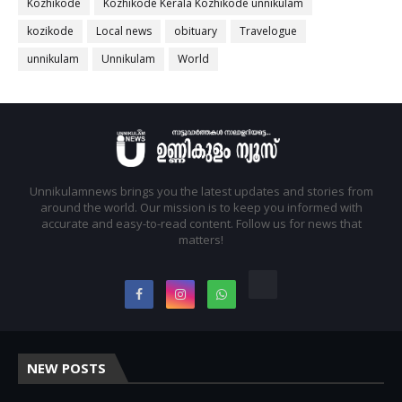
Kozhikode
Kozhikode Kerala Kozhikode unnikulam
kozikode
Local news
obituary
Travelogue
unnikulam
Unnikulam
World
Unnikulamnews brings you the latest updates and stories from
around the world. Our mission is to keep you informed with
accurate and easy-to-read content. Follow us for news that
matters!
NEW POSTS