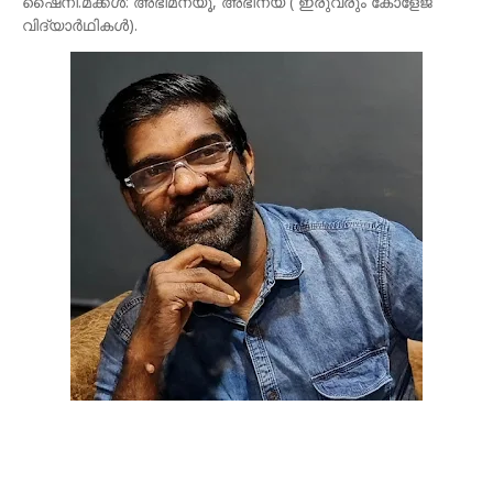
ഷൈനി.മക്കൾ: അഭിമന്യൂ, അഭിനയ ( ഇരുവരും കോളേജ്
വിദ്യാർഥികൾ).