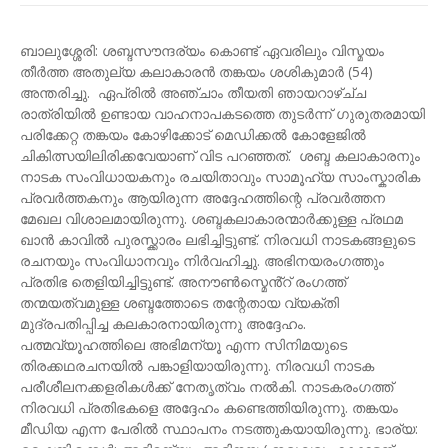
ബാലുശ്ശേരി: ശബ്ദസൗന്ദര്യം കൊണ്ട് ഏവരിലും വിസ്മയം
തീർത്ത അതുല്യ കലാകാരൻ തങ്കയം ശശികുമാർ (54)
അന്തരിച്ചു. ഏപ്രിൽ അഞ്ചാം തീയതി ഞായറാഴ്ച്‌ച
രാത്രിയിൽ ഉണ്ടായ വാഹനാപകടത്തെ തുടർന്ന് ഗുരുതരമായി
പരിക്കേറ്റ തങ്കയം കോഴിക്കോട് മെഡിക്കൽ കോളേജിൽ
ചികിത്സയിലിരിക്കവേയാണ് വിട പറഞ്ഞത്. ശബ്ദ‌ കലാകാരനും
നാടക സംവിധായകനും രചയിതാവും സാമൂഹ്യ സാംസ്കാരിക
പ്രവർത്തകനും ആയിരുന്ന അദ്ദേഹത്തിന്റെ പ്രവർത്തന
മേഖല വിശാലമായിരുന്നു. ശബ്ദകലാകാരന്മാർക്കുള്ള പ്രഥമ
ഖാൻ കാവിൽ പുരസ്ക്കാരം ലഭിച്ചിട്ടുണ്ട്. നിരവധി നാടകങ്ങളുടെ
രചനയും സംവിധാനവും നിർവഹിച്ചു. അഭിനയരംഗത്തും
പ്രതിഭ തെളിയിച്ചിട്ടുണ്ട്. അനൗൺസ്മെൻ്റ് രംഗത്ത്
തന്മയത്വമുള്ള ശബ്ദത്തോടെ തന്റേതായ വ്യക്തി
മുദ്രപതിപ്പിച്ച കലകാരനായിരുന്നു അദ്ദേഹം.
പത്മവ്യൂഹത്തിലെ അഭിമന്യൂ എന്ന സിനിമയുടെ
തിരക്കഥരചനയിൽ പങ്കാളിയായിരുന്നു. നിരവധി നാടക
പരീശീലനക്കളരികൾക്ക് നേതൃത്വം നൽകി. നാടകരംഗത്ത്
നിരവധി പ്രതിഭകളെ അദ്ദേഹം കണ്ടെത്തിയിരുന്നു. തങ്കയം
മീഡിയ എന്ന പേരിൽ സ്ഥാപനം നടത്തുകയായിരുന്നു. ഭാര്യ: