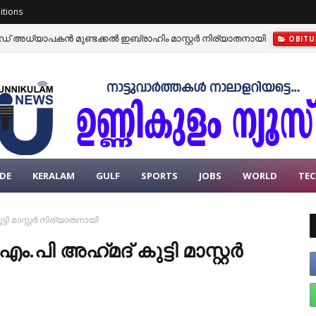
itions
ഡ് അധ്യാപകൻ മുണ്ടക്കൽ ഇബ്രാഹിം മാസ്റ്റർ നിര്യാതനായി
OBITU
്റ് അടച്ചുപൂട്ടാൻ മലിനീകരണ നിയന്ത്രണ ബോർഡിന്റെ ഉത്തരവ്
KERA
DE
KERALAM
GULF
SPORTS
JOBS
WORLD
TE
്ടി മാസ്റ്റർ നിര്യാതനായി
പി അഹ്‌മദ്‌ കുട്ടി മാസ്റ്റർ