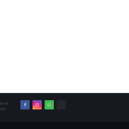
on is
rs!