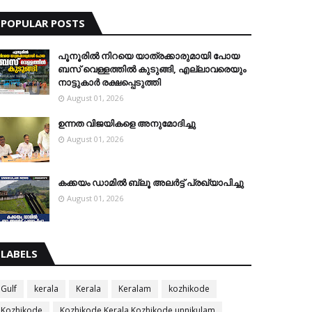
POPULAR POSTS
പൂനൂരിൽ നിറയെ യാത്രക്കാരുമായി പോയ
ബസ് വെള്ളത്തിൽ കുടുങ്ങി, എല്ലാവരെയും
നാട്ടുകാർ രക്ഷപ്പെടുത്തി
August 01, 2026
ഉന്നത വിജയികളെ അനുമോദിച്ചു
August 01, 2026
കക്കയം ഡാമിൽ ബ്ലൂ അലർട്ട് പ്രഖ്യാപിച്ചു
August 01, 2026
LABELS
Gulf
kerala
Kerala
Keralam
kozhikode
Kozhikode
Kozhikode Kerala Kozhikode unnikulam