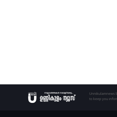
Unnikulamnews br
to keep you infor