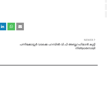
NEWER
പന്നിക്കോട്ടൂർ വടക്കെ പറമ്പിൽ വി.പി അബ്ദുറഹിമാൻ കുട്ടി
നിര്യാതനായി