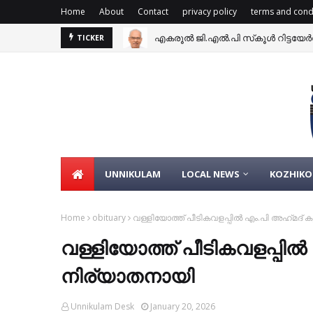
Home
About
Contact
privacy policy
terms and cond
എകരൂൽ ജി.എൽ.പി സ്‌കൂൾ റിട്ടയേർ
TICKER
ഫ്രഷ് കട്ട് മാലിന്യസംസ്കരണ പ്ലാന
UNNIKULAM
LOCAL NEWS
KOZHIKO
Home
obituary
വള്ളിയോത്ത് പീടികവളപ്പിൽ എം.പി അഹ്‌മദ്‌ കുട
വള്ളിയോത്ത് പീടികവളപ്പിൽ എം.
നിര്യാതനായി
Unnikulam Desk
January 20, 2026