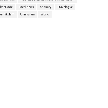
kozikode
Local news
obituary
Travelogue
unnikulam
Unnikulam
World