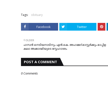
Tags:
obituary
Facebook
Twitter
OLDER
ഹസൻ നെടിയനാടിനും എൻ.കെ. അഹമ്മദ് മാസ്റ്റർക്കും മാപ്പിള
കലാ അക്കാദമിയുടെ സ്നേഹാദരം
POST A COMMENT
0 Comments