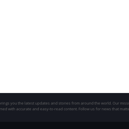
ings you the latest updates and stories from around the world. Our missi
med with accurate and easy-to-read content. Follow us for news that matte