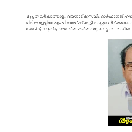
മൂപ്പത് വർഷത്തോളം വയനാട് മുസ്ലിം ഓർഫനേജ് ഹയർ സെ
പീടികവളപ്പിൽ എം.പി അഹ്‌മദ്‌ കുട്ടി മാസ്റ്റർ നിര്
സാജിദ്, ബുഷ്‌റ, ഫൗസ്യ. മയ്യിത്തു നിസ്കാരം രാവിലെ