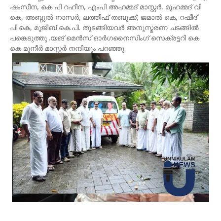
ഷംസീന, കെ പി റഹീന, എംപി അഹമ്മദ് മാസ്റ്റർ, മുഹമ്മദ് വി
കെ, അബ്ദുൽ നാസർ, ലത്തീഫ് തബൂക്ക്, ജമാൽ കെ, റഷീദ്
പി.കെ, മുജീബ് കെ.പി. തുടങ്ങിയവർ അനുസ്മരണ ചടങ്ങിൽ
പങ്കെടുത്തു .യങ് മെൻസ് ഓർഗനൈസിംഗ് സെക്രട്ടറി കെ
കെ മുനീർ മാസ്റ്റർ നന്ദിയും പറഞ്ഞു.