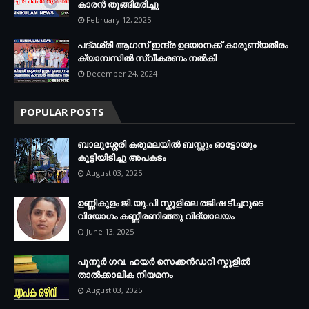
കാരൻ തൂങ്ങിമരിച്ചു
February 12, 2025
പദ്മശ്രീ ആഗസ് ഇന്ദ്ര ഉദയാനക്ക് കാരുണ്യതീരം
ക്യാമ്പസിൽ സ്വീകരണം നൽകി
December 24, 2024
POPULAR POSTS
ബാലുശ്ശേരി കരുമലയില്‍ ബസ്സും ഓട്ടോയും
കൂട്ടിയിടിച്ചു അപകടം
August 03, 2025
ഉണ്ണികുളം ജി.യു.പി സ്കൂളിലെ രജിഷ ടീച്ചറുടെ
വിയോഗം കണ്ണീരണിഞ്ഞു വിദ്യാലയം
June 13, 2025
പൂനൂർ ഗവ. ഹയർ സെക്കൻഡറി സ്കൂളിൽ
താൽക്കാലിക നിയമനം
August 03, 2025