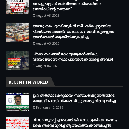
അടച്ചുപൂട്ടാൻ മലിനീകരണ നിയന്ത്രണ
ബോർഡിന്റെ ഉത്തരവ്
August 05, 2026
ഓണം; കെ.എസ്.ആർ.ടി.സി ഏർപ്പെടുത്തിയ
പ്രത്യേക അന്തർസംസ്ഥാന സർവീസുകളുടെ
ഓൺലൈൻ ബുക്കിങ് ആരംഭിച്ചു
August 05, 2026
പ്രൊഫഷണൽ കോളെജുകൾ ഒഴികെ
വിദ്യാഭ്യാസ സ്ഥാപനങ്ങൾക്ക് നാളെ അവധി
August 04, 2026
RECENT IN WORLD
ഉംറ തീർത്ഥാടകരുമായി സഞ്ചരിക്കുന്നതിനിടെ
മലയാളി ബസ് ഡ്രൈവർ കുഴഞ്ഞു വീണു മരിച്ചു
February 13, 2025
വിവാഹമുറപ്പിച്ച 18കാരി ജീവനൊടുക്കിയ സംഭവം;
കൈ ഞരമ്പ് മുറിച്ച് ആത്മഹത്യക്ക് ശ്രമിച്ച 19