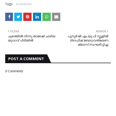
Tags:
Kozhikode
OLDER
NEWER
ചുരത്തിൽ നിന്നു താഴേക്ക് ചാടിയ
പൂനൂർ ജി.എം.യു.പി സ്കൂളിൽ
യുവാവ് പിടിയിൽ
ട്രാഫിക് ബോധവത്കരണ
ക്ലാസ് സംഘടിപ്പിച്ചു
POST A COMMENT
0 Comments