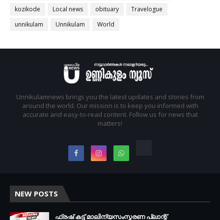
kozikode
Local news
obituary
Travelogue
unnikulam
Unnikulam
World
Unnikulamnews brings you the latest updates and stories from
around the world. Our mission is to keep you informed with
accurate and easy-to-read content. Follow us for news that
matters!
NEW POSTS
ഫ്രഷ് കട്ട് മാലിന്യസംസ്കരണ പ്ലാന്റ്