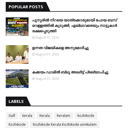
POPULAR POSTS
പൂനൂരിൽ നിറയെ യാത്രക്കാരുമായി പോയ ബസ്
വെള്ളത്തിൽ കുടുങ്ങി, എല്ലാവരെയും നാട്ടുകാർ
രക്ഷപ്പെടുത്തി
August 01, 2026
ഉന്നത വിജയികളെ അനുമോദിച്ചു
August 01, 2026
കക്കയം ഡാമിൽ ബ്ലൂ അലർട്ട് പ്രഖ്യാപിച്ചു
August 01, 2026
LABELS
Gulf
kerala
Kerala
Keralam
kozhikode
Kozhikode
Kozhikode Kerala Kozhikode unnikulam