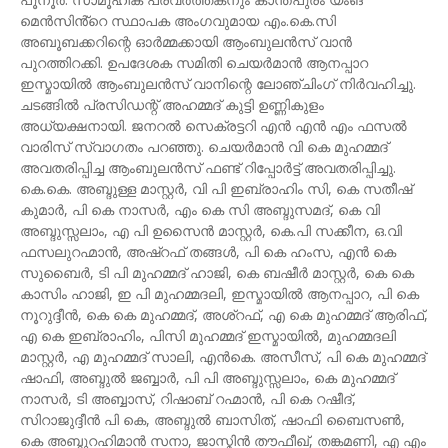
മെൻസിൻ്റെ സ്ഥാപക അംഗവുമായ എം.കെ.സി
അബൂബക്കറിന്റെ ഓർമ്മക്കായി ആംബുലൻസ് വാൻ
പുറത്തിറക്കി. ഉപദേശക സമിതി ചെയർമാൻ ആനപ്പാറ
ഇസ്മായിൽ ആംബുലൻസ് വാനിന്റെ ലോഞ്ചിംഗ് നിർവഹിച്ചു.
ചടങ്ങിൽ പ്രസിഡന്റ് അഹമ്മദ് കുട്ടി ഉണ്ണികുളം
അധ്യക്ഷനായി. ജനറൽ സെക്രട്ടറി എൻ എൻ എം ഫസൽ
വാരിസ് സ്വാഗതം പറഞ്ഞു. ചെയർമാൻ വി കെ മുഹമ്മദ്
അവതരിപ്പിച്ച ആംബുലൻസ് ഫണ്ട് റിപ്പോർട്ട് അവതരിപ്പിച്ചു.
കെ.കെ. അബ്ദുള്ള മാസ്റ്റർ, വി പി ഇബ്രാഹിം സി, കെ സതീഷ്
കുമാർ, പി കെ നാസർ, എം കെ സി അബ്ദുസമദ്, കെ വി
അബ്ദുസ്സലാം, എ പി ഉസൈൻ മാസ്റ്റർ, കെ.പി സക്കീന, ഒ.വി
ഫസലുറഹ്മാൻ, അഷ്റഫ് തങ്ങൾ, പി കെ ഹംസ, എൻ കെ
സുബൈർ, ടി പി മുഹമ്മദ് ഹാജി, കെ ബഷീർ മാസ്റ്റർ, കെ കെ
കാസിം ഹാജി, ഇ പി മുഹമ്മദലി, ഇസ്മായിൽ ആനപ്പാറ, പി കെ
നൂറുദ്ദീൻ, കെ കെ മുഹമ്മദ്, അശ്റഫ്, എ കെ മുഹമ്മദ് ആരിഫ്,
എ കെ ഇബ്രാഹിം, പിസി മുഹമ്മദ് ഇസ്മായിൽ, മുഹമ്മദലി
മാസ്റ്റർ, എ മുഹമ്മദ് സാലി, എൻകെ. അസീസ്, പി കെ മുഹമ്മദ്
ഷാഫി, അബ്ദുൽ ജബ്ബാർ, പി പി അബ്ദുസ്സലാം, കെ മുഹമ്മദ്
നാസർ, ടി അബ്ബാസ്, റിഷാബ് റഹ്മാൻ, പി കെ റഷീദ്,
സിറാജുദ്ദീൻ പി കെ, അബ്ദുൽ ബാസിത്, ഷാഫി ബൈസൺ,
കെ അബ്ദുറഹിമാൻ സനാ, ജാസ്മിൻ തൗഫീഖ്, തങ്കമണി, എ എം