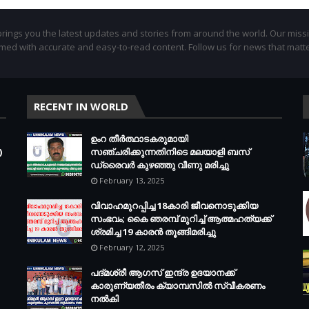
ings you the latest updates and stories from around the world. Our missi
med with accurate and easy-to-read content. Follow us for news that matte
RECENT IN WORLD
ഉംറ തീർത്ഥാടകരുമായി
)
സഞ്ചരിക്കുന്നതിനിടെ മലയാളി ബസ്
ഡ്രൈവർ കുഴഞ്ഞു വീണു മരിച്ചു
February 13, 2025
വിവാഹമുറപ്പിച്ച 18കാരി ജീവനൊടുക്കിയ
സംഭവം; കൈ ഞരമ്പ് മുറിച്ച് ആത്മഹത്യക്ക്
ശ്രമിച്ച 19 കാരൻ തൂങ്ങിമരിച്ചു
February 12, 2025
പദ്മശ്രീ ആഗസ് ഇന്ദ്ര ഉദയാനക്ക്
കാരുണ്യതീരം ക്യാമ്പസിൽ സ്വീകരണം
നൽകി