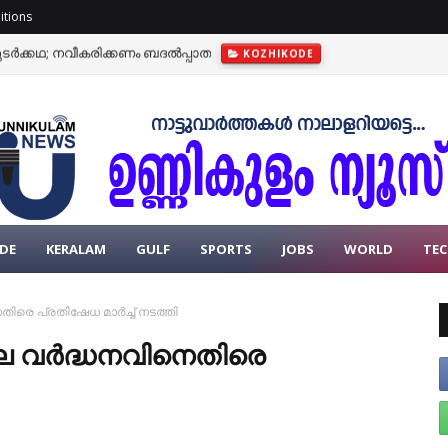
itions
ടർക്കഥ; നവീകരിക്കണം ബദൽപ്പാത
KOZHIKODE
്യാഭ്യാസ സ്ഥാപനങ്ങൾക്ക് നാളെ (ശനി) അവധി
KOZHIKODE
DE
KERALAM
GULF
SPORTS
JOBS
WORLD
TE
െ പ്രതിഷേധ മാർച്ച് നടത്തി
 വർദ്ധനവിനെതിരെ