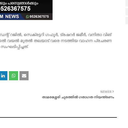
സിഡന്റ് റജിൽ, സെക്രട്ടറി ഗഫൂർ, ട്രഷറർ ജമീർ, വനിതാ വിങ്
ിക്കൽ വയൽ മുതൽ തലയാട് വരെ നടത്തിയ വാഹന പ്രചരണ
ഘടിപ്പിച്ചത്.
NEWER
താമരശ്ശേരി ചുരത്തില്‍ ഗതാഗത നിയന്ത്രണം