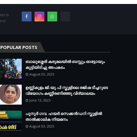
on is
rs!
POPULAR POSTS
ബാലുശ്ശേരി കരുമലയില്‍ ബസ്സും ഓട്ടോയും
കൂട്ടിയിടിച്ചു അപകടം
August 03, 2025
ഉണ്ണികുളം ജി.യു.പി സ്കൂളിലെ രജിഷ ടീച്ചറുടെ
വിയോഗം കണ്ണീരണിഞ്ഞു വിദ്യാലയം
June 13, 2025
പൂനൂർ ഗവ. ഹയർ സെക്കൻഡറി സ്കൂളിൽ
താൽക്കാലിക നിയമനം
August 03, 2025