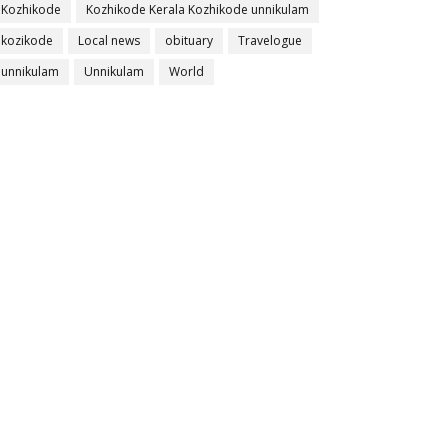
Kozhikode
Kozhikode Kerala Kozhikode unnikulam
kozikode
Local news
obituary
Travelogue
unnikulam
Unnikulam
World