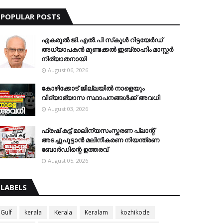
POPULAR POSTS
എകരൂൽ ജി.എൽ.പി സ്‌കൂൾ റിട്ടയേർഡ്
അധ്യാപകൻ മുണ്ടക്കൽ ഇബ്രാഹിം മാസ്റ്റർ
നിര്യാതനായി
August 06, 2026
കോഴിക്കോട് ജില്ലയിൽ നാളെയും
വിദ്യാഭ്യാസ സ്ഥാപനങ്ങൾക്ക് അവധി
August 03, 2026
ഫ്രഷ് കട്ട് മാലിന്യസംസ്കരണ പ്ലാന്റ്
അടച്ചുപൂട്ടാൻ മലിനീകരണ നിയന്ത്രണ
ബോർഡിന്റെ ഉത്തരവ്
August 05, 2026
LABELS
Gulf
kerala
Kerala
Keralam
kozhikode