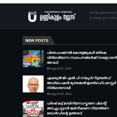
Unnikulamnews br
to keep you infor
NEW POSTS
പ്രൊഫഷണൽ കോളെജുകൾ ഒഴികെ
വിദ്യാഭ്യാസ സ്ഥാപനങ്ങൾക്ക് നാളെ (ശനി
അവധി
August 07, 2026
എകരൂൽ ജി.എൽ.പി സ്‌കൂൾ റിട്ടയേർഡ്
അധ്യാപകൻ മുണ്ടക്കൽ ഇബ്രാഹിം മാസ്റ്റർ
നിര്യാതനായി
August 06, 2026
ഫ്രഷ് കട്ട് മാലിന്യസംസ്കരണ പ്ലാന്റ്
അടച്ചുപൂട്ടാൻ മലിനീകരണ നിയന്ത്രണ
ബോർഡിന്റെ ഉത്തരവ്