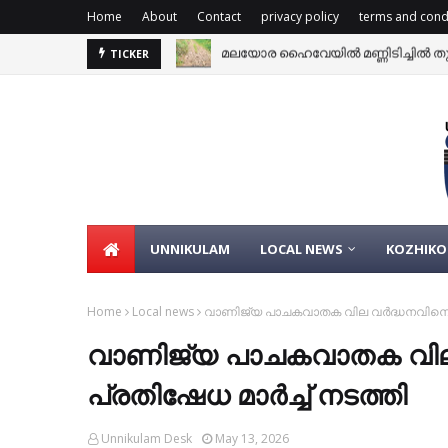
Home
About
Contact
privacy policy
terms and cond
മലയോര ഹൈവേയിൽ മണ്ണിടിച്ചിൽ തു
TICKER
പ്രൊഫഷണൽ കോളെജുകൾ ഒഴികെ വിദ
UNNIKULAM
LOCAL NEWS
KOZHIKO
Home
Local news
വാണിജ്യ പാചകവാതക വില വർദ്ധനവിനെതിര
വാണിജ്യ പാചകവാതക വില
പ്രതിഷേധ മാർച്ച് നടത്തി
Unnikulam Desk
May 13, 2026