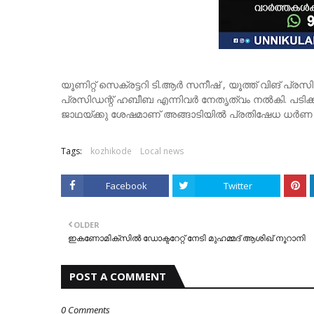
യൂണിറ്റ് സെക്രട്ടറി ടി.ആർ സനീഷ് , യൂത്ത് വിങ് പ്ര
പ്രസിഡന്റ് ഹബീബ എന്നിവർ നേതൃത്വം നൽകി. പട
ജാഥയ്ക്കു ശേഷമാണ് അങ്ങാടിയിൽ പ്രതിഷേധ ധർണ സം
Tags:
kozhikode
Local news
Facebook
Twitter
OLDER
ഇകണോമിക്സിൽ ഡോക്ടറേറ്റ് നേടി മുഹമ്മദ് ആശിഖ് നൂറാനി
POST A COMMENT
0 Comments