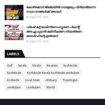
കോഴിക്കോട് ജില്ലയിൽ നാളെയും വിദ്യാഭ്യാസ
സ്ഥാപനങ്ങൾക്ക് അവധി
August 03, 2026
ഫ്രഷ് കട്ട് മാലിന്യസംസ്കരണ പ്ലാന്റ്
അടച്ചുപൂട്ടാൻ മലിനീകരണ നിയന്ത്രണ
ബോർഡിന്റെ ഉത്തരവ്
August 05, 2026
LABELS
Gulf
kerala
Kerala
Keralam
kozhikode
Kozhikode
Kozhikode Kerala Kozhikode unnikulam
kozikode
Local news
obituary
Travelogue
unnikulam
Unnikulam
World