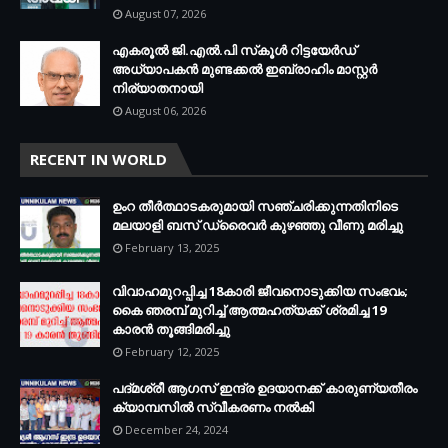
August 07, 2026
എകരൂൽ ജി.എൽ.പി സ്‌കൂൾ റിട്ടയേർഡ്
അധ്യാപകൻ മുണ്ടക്കൽ ഇബ്രാഹിം മാസ്റ്റർ
നിര്യാതനായി
August 06, 2026
RECENT IN WORLD
ഉംറ തീർത്ഥാടകരുമായി സഞ്ചരിക്കുന്നതിനിടെ
മലയാളി ബസ് ഡ്രൈവർ കുഴഞ്ഞു വീണു മരിച്ചു
February 13, 2025
വിവാഹമുറപ്പിച്ച 18കാരി ജീവനൊടുക്കിയ സംഭവം;
കൈ ഞരമ്പ് മുറിച്ച് ആത്മഹത്യക്ക് ശ്രമിച്ച 19
കാരൻ തൂങ്ങിമരിച്ചു
February 12, 2025
പദ്മശ്രീ ആഗസ് ഇന്ദ്ര ഉദയാനക്ക് കാരുണ്യതീരം
ക്യാമ്പസിൽ സ്വീകരണം നൽകി
December 24, 2024