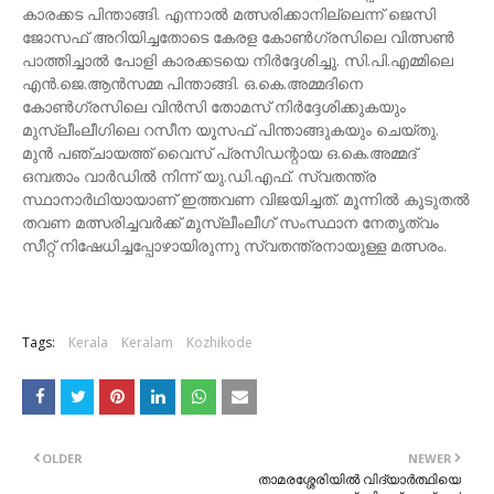
കാരക്കട പിന്താങ്ങി. എന്നാൽ മത്സരിക്കാനില്ലെന്ന് ജെസി
ജോസഫ് അറിയിച്ചതോടെ കേരള കോൺഗ്രസിലെ വിത്സൺ
പാത്തിച്ചാൽ പോളി കാരക്കടയെ നിർദ്ദേശിച്ചു. സി.പി.എമ്മിലെ
എൻ.ജെ.ആൻസമ്മ പിന്താങ്ങി. ഒ.കെ.അമ്മദിനെ
കോൺഗ്രസിലെ വിൻസി തോമസ് നിർദ്ദേശിക്കുകയും
മുസ്ലീംലീഗിലെ റസീന യൂസഫ് പിന്താങ്ങുകയും ചെയ്തു.
മുൻ പഞ്ചായത്ത് വൈസ് പ്രസിഡന്റായ ഒ.കെ.അമ്മദ്
ഒമ്പതാം വാർഡിൽ നിന്ന് യു.ഡി.എഫ്. സ്വതന്ത്ര
സ്ഥാനാർഥിയായാണ് ഇത്തവണ വിജയിച്ചത്. മൂന്നിൽ കൂടുതൽ
തവണ മത്സരിച്ചവർക്ക് മുസ്ലീംലീഗ് സംസ്ഥാന നേതൃത്വം
സീറ്റ് നിഷേധിച്ചപ്പോഴായിരുന്നു സ്വതന്ത്രനായുള്ള മത്സരം.
Tags:
Kerala
Keralam
Kozhikode
OLDER
NEWER
താമരശ്ശേരിയിൽ വിദ്യാർത്ഥിയെ