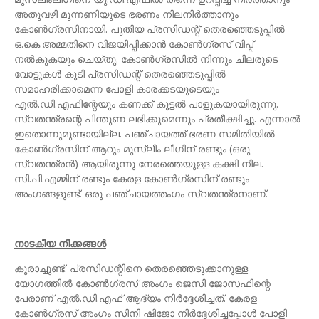
അതുവഴി മുന്നണിയുടെ ഭരണം നിലനിർത്താനും
കോൺഗ്രസിനായി. പുതിയ പ്രസിഡന്റ് തെരഞ്ഞെടുപ്പിൽ
ഒ.കെ.അമ്മതിനെ വിജയിപ്പിക്കാൻ കോൺഗ്രസ് വിപ്പ്
നൽകുകയും ചെയ്തു. കോൺഗ്രസിൽ നിന്നും ചിലരുടെ
വോട്ടുകൾ കൂടി പ്രസിഡന്റ് തെരഞ്ഞെടുപ്പിൽ
സമാഹരിക്കാമെന്ന പോളി കാരക്കടയുടെയും
എൽ.ഡി.എഫിന്റേയും കണക്ക് കൂട്ടൽ പാളുകയായിരുന്നു.
സ്വതന്ത്രന്റെ പിന്തുണ ലഭിക്കുമെന്നും പ്രതീക്ഷിച്ചു. എന്നാൽ
ഇതൊന്നുമുണ്ടായില്ല. പഞ്ചായത്ത് ഭരണ സമിതിയിൽ
കോൺഗ്രസിന് ആറും മുസ്ലീം ലീഗിന് രണ്ടും (ഒരു
സ്വതന്ത്രൻ) ആയിരുന്നു നേരത്തെയുള്ള കക്ഷി നില.
സി.പി.എമ്മിന് രണ്ടും കേരള കോൺഗ്രസിന് രണ്ടും
അംഗങ്ങളുണ്ട്. ഒരു പഞ്ചായത്തംഗം സ്വതന്ത്രനാണ്.
നാടകീയ നീക്കങ്ങൾ
കൂരാച്ചുണ്ട്: പ്രസിഡന്റിനെ തെരഞ്ഞെടുക്കാനുള്ള
യോഗത്തിൽ കോൺഗ്രസ് അംഗം ജെസി ജോസഫിന്റെ
പേരാണ് എൽ.ഡി.എഫ് ആദ്യം നിർദ്ദേശിച്ചത്. കേരള
കോൺഗ്രസ് അംഗം സിനി ഷിജോ നിർദ്ദേശിച്ചപ്പോൾ പോളി