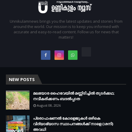
Unnikulamnews brings you the latest updates and stories from
around the world. Our mission is to keep you informed with
accurate and easy-to-read content. Follow us for news that
matters!
NEW POSTS
മലയോര ഹൈവേയിൽ മണ്ണിടിച്ചിൽ തുടർക്കഥ;
നവീകരിക്കണം ബദൽപ്പാത
August 08, 2026
പ്രൊഫഷണൽ കോളെജുകൾ ഒഴികെ
വിദ്യാഭ്യാസ സ്ഥാപനങ്ങൾക്ക് നാളെ (ശനി)
അവധി