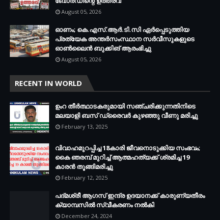
ബോർഡിന്റെ ഉത്തരവ്
August 05, 2026
ഓണം; കെ.എസ്.ആർ.ടി.സി ഏർപ്പെടുത്തിയ
പ്രത്യേക അന്തർസംസ്ഥാന സർവീസുകളുടെ
ഓൺലൈൻ ബുക്കിങ് ആരംഭിച്ചു
August 05, 2026
RECENT IN WORLD
ഉംറ തീർത്ഥാടകരുമായി സഞ്ചരിക്കുന്നതിനിടെ
മലയാളി ബസ് ഡ്രൈവർ കുഴഞ്ഞു വീണു മരിച്ചു
February 13, 2025
വിവാഹമുറപ്പിച്ച 18കാരി ജീവനൊടുക്കിയ സംഭവം;
കൈ ഞരമ്പ് മുറിച്ച് ആത്മഹത്യക്ക് ശ്രമിച്ച 19
കാരൻ തൂങ്ങിമരിച്ചു
February 12, 2025
പദ്മശ്രീ ആഗസ് ഇന്ദ്ര ഉദയാനക്ക് കാരുണ്യതീരം
ക്യാമ്പസിൽ സ്വീകരണം നൽകി
December 24, 2024