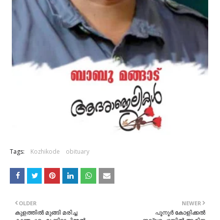
Tags:
Kozhikode
obituary
OLDER
NEWER
കുളത്തിൽ മുങ്ങി മരിച്ച
പൂനൂർ കോളിക്കൽ