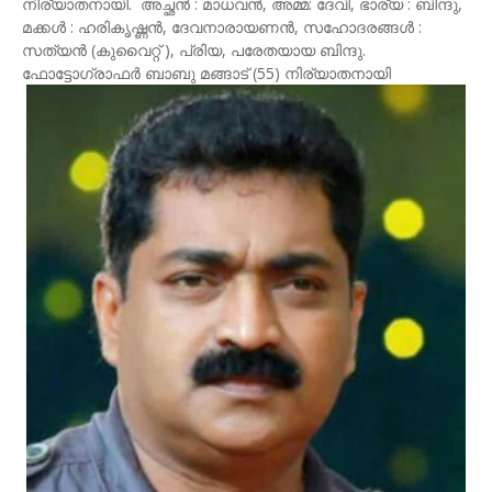
നിര്യാതനായി. അച്ഛൻ : മാധവൻ, അമ്മ: ദേവി, ഭാര്യ : ബിന്ദു,
മക്കൾ : ഹരികൃഷ്ണൻ, ദേവനാരായണൻ, സഹോദരങ്ങൾ :
സത്യൻ (കുവൈറ്റ് ), പ്രിയ, പരേതയായ ബിന്ദു.
ഫോട്ടോഗ്രാഫർ ബാബു മങ്ങാട് (55) നിര്യാതനായി