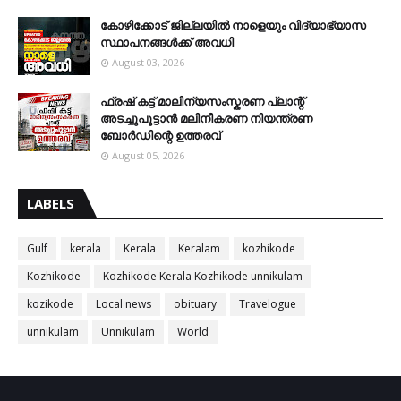
കോഴിക്കോട് ജില്ലയിൽ നാളെയും വിദ്യാഭ്യാസ
സ്ഥാപനങ്ങൾക്ക് അവധി
August 03, 2026
ഫ്രഷ് കട്ട് മാലിന്യസംസ്കരണ പ്ലാന്റ്
അടച്ചുപൂട്ടാൻ മലിനീകരണ നിയന്ത്രണ
ബോർഡിന്റെ ഉത്തരവ്
August 05, 2026
LABELS
Gulf
kerala
Kerala
Keralam
kozhikode
Kozhikode
Kozhikode Kerala Kozhikode unnikulam
kozikode
Local news
obituary
Travelogue
unnikulam
Unnikulam
World