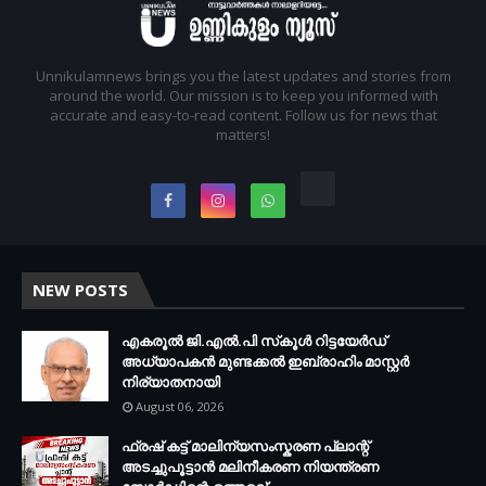
Unnikulamnews brings you the latest updates and stories from
around the world. Our mission is to keep you informed with
accurate and easy-to-read content. Follow us for news that
matters!
NEW POSTS
എകരൂൽ ജി.എൽ.പി സ്‌കൂൾ റിട്ടയേർഡ്
അധ്യാപകൻ മുണ്ടക്കൽ ഇബ്രാഹിം മാസ്റ്റർ
നിര്യാതനായി
August 06, 2026
ഫ്രഷ് കട്ട് മാലിന്യസംസ്കരണ പ്ലാന്റ്
അടച്ചുപൂട്ടാൻ മലിനീകരണ നിയന്ത്രണ