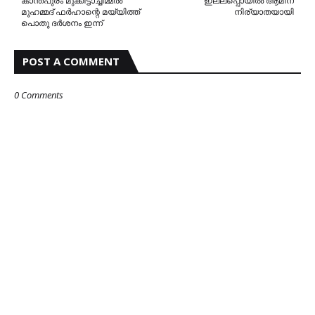
കാന്തപുരം മുക്കിട്ടാച്ചിമ്മൽ
ഇല്ലപ്പൊയിൽ ആമിന
മുഹമ്മദ് ഫർഹാന്റെ മയ്യിത്ത്
നിര്യാതയായി
പൊതു ദർശനം ഇന്ന്
POST A COMMENT
0 Comments