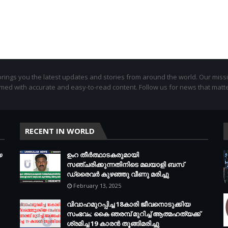
ings you the latest updates and stories from around the world. Our missi
med with accurate and easy-to-read content. Follow us for news that matte
RECENT IN WORLD
യ
ഉംറ തീർത്ഥാടകരുമായി
സഞ്ചരിക്കുന്നതിനിടെ മലയാളി ബസ്
ഡ്രൈവർ കുഴഞ്ഞു വീണു മരിച്ചു
February 13, 2025
വിവാഹമുറപ്പിച്ച 18കാരി ജീവനൊടുക്കിയ
സംഭവം; കൈ ഞരമ്പ് മുറിച്ച് ആത്മഹത്യക്ക്
ശ്രമിച്ച 19 കാരൻ തൂങ്ങിമരിച്ചു