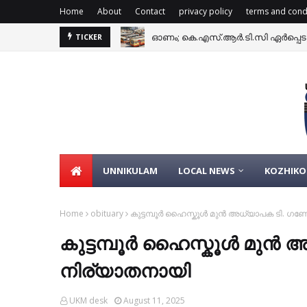
Home
About
Contact
privacy policy
terms and cond
ഓണം; കെ.എസ്.ആർ.ടി.സി ഏർപ്പെ
TICKER
UNNIKULAM
LOCAL NEWS
KOZHIKO
Home
obituary
കുട്ടമ്പൂർ ഹൈസ്കൂൾ മുൻ അധ്യാപക ടി. ഗ
കുട്ടമ്പൂർ ഹൈസ്കൂൾ മുൻ
നിര്യാതനായി
UKM desk
August 11, 2025