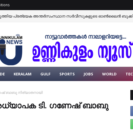
itions
ടുത്തിയ പ്രത്യേക അന്തർസംസ്ഥാന സർവീസുകളുടെ ഓൺലൈൻ ബുക്കിങ്
DE
KERALAM
GULF
SPORTS
JOBS
WORLD
TE
ണേഷ് ബാബു നിര്യാതനായി
 അധ്യാപക ടി. ഗണേഷ് ബാബു