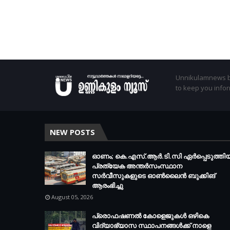
Unnikulamnews br
to keep you infor
NEW POSTS
ഓണം; കെ.എസ്.ആർ.ടി.സി ഏർപ്പെടുത്തി
പ്രത്യേക അന്തർസംസ്ഥാന
സർവീസുകളുടെ ഓൺലൈൻ ബുക്കിങ്
ആരംഭിച്ചു
August 05, 2026
പ്രൊഫഷണൽ കോളെജുകൾ ഒഴികെ
വിദ്യാഭ്യാസ സ്ഥാപനങ്ങൾക്ക് നാളെ