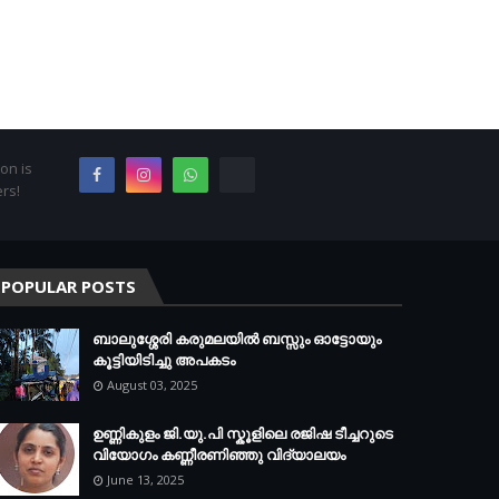
on is
rs!
POPULAR POSTS
ബാലുശ്ശേരി കരുമലയില്‍ ബസ്സും ഓട്ടോയും
കൂട്ടിയിടിച്ചു അപകടം
August 03, 2025
ഉണ്ണികുളം ജി.യു.പി സ്കൂളിലെ രജിഷ ടീച്ചറുടെ
വിയോഗം കണ്ണീരണിഞ്ഞു വിദ്യാലയം
June 13, 2025