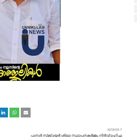
NEWER
പൂനൂർ സ്‌ക്വയർ ശിലാ സ്ഥാപനകർമ്മം നിർവ്വഹിച്ചു