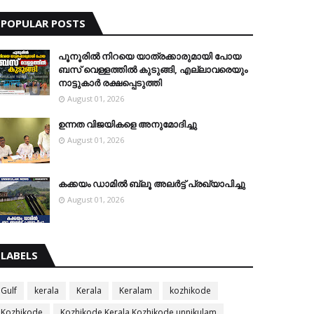
POPULAR POSTS
പൂനൂരിൽ നിറയെ യാത്രക്കാരുമായി പോയ
ബസ് വെള്ളത്തിൽ കുടുങ്ങി, എല്ലാവരെയും
നാട്ടുകാർ രക്ഷപ്പെടുത്തി
August 01, 2026
ഉന്നത വിജയികളെ അനുമോദിച്ചു
August 01, 2026
കക്കയം ഡാമിൽ ബ്ലൂ അലർട്ട് പ്രഖ്യാപിച്ചു
August 01, 2026
LABELS
Gulf
kerala
Kerala
Keralam
kozhikode
Kozhikode
Kozhikode Kerala Kozhikode unnikulam