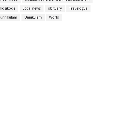
kozikode
Local news
obituary
Travelogue
unnikulam
Unnikulam
World