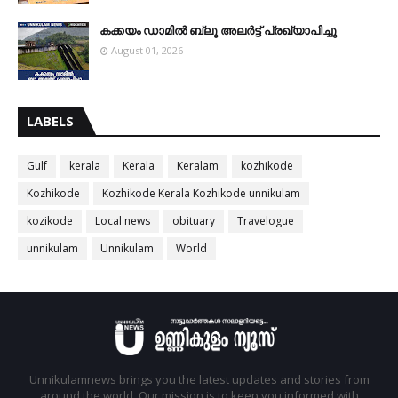
കക്കയം ഡാമിൽ ബ്ലൂ അലർട്ട് പ്രഖ്യാപിച്ചു
August 01, 2026
LABELS
Gulf
kerala
Kerala
Keralam
kozhikode
Kozhikode
Kozhikode Kerala Kozhikode unnikulam
kozikode
Local news
obituary
Travelogue
unnikulam
Unnikulam
World
Unnikulamnews brings you the latest updates and stories from
around the world. Our mission is to keep you informed with