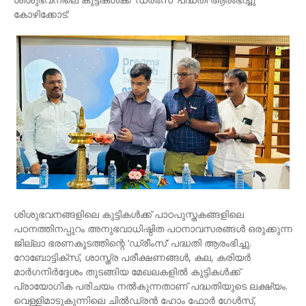
കോഴിക്കോട്:
ശിശുഭവനങ്ങളിലെ കുട്ടികൾക്ക് പാഠപുസ്തകങ്ങളിലെ
പഠനത്തിനപ്പുറം അനുഭവാധിഷ്ഠിത പഠനാവസരങ്ങൾ ഒരുക്കുന്ന
ജില്ലാ ഭരണകൂടത്തിന്റെ ‘ഡ്രീംസ്’ പദ്ധതി ആരംഭിച്ചു.
റോബോട്ടിക്സ്, ശാസ്ത്ര പരീക്ഷണങ്ങൾ, കല, കരിയർ
മാർഗനിർദ്ദേശം തുടങ്ങിയ മേഖലകളിൽ കുട്ടികൾക്ക്
പ്രായോഗിക പരിചയം നൽകുന്നതാണ് പദ്ധതിയുടെ ലക്ഷ്യം.
വെള്ളിമാടുകുന്നിലെ ചിൽഡ്രൻ ഹോം ഫോർ ഗേൾസ്,