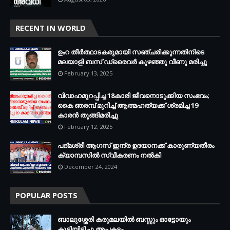
RECENT IN WORLD
ഉംറ തീർത്ഥാടകരുമായി സഞ്ചരിക്കുന്നതിനിടെ
മലയാളി ബസ് ഡ്രൈവർ കുഴഞ്ഞു വീണു മരിച്ചു
February 13, 2025
വിവാഹമുറപ്പിച്ച 18കാരി ജീവനൊടുക്കിയ സംഭവം;
കൈ ഞരമ്പ് മുറിച്ച് ആത്മഹത്യക്ക് ശ്രമിച്ച 19
കാരൻ തൂങ്ങിമരിച്ചു
February 12, 2025
പദ്മശ്രീ ആഗസ് ഇന്ദ്ര ഉദയാനക്ക് കാരുണ്യതീരം
ക്യാമ്പസിൽ സ്വീകരണം നൽകി
December 24, 2024
POPULAR POSTS
ബാലുശ്ശേരി കരുമലയില്‍ ബസ്സും ഓട്ടോയും
കൂട്ടിയിടിച്ചു അപകടം