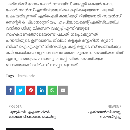
ചിൽഡ്രൻ ഹോം ഫോർ ബോയ്സ്, ആഫ്റ്റർ കെയർ ഹോം
ഫോർ ഗേൾസ് എന്നിവിടങ്ങളിലെ കുട്ടികളെയാണ് പദ്ധതി
ലക്ഷ്യമിടുന്നത്. എൻഐടി കാലിക്കറ്റ്, റീജിയണൽ സയൻസ്
സെന്റർ & പ്ലാനറ്റോറിയം, എംപ്ലോയ്മെന്റ് എക്സ്ചേഞ്ച്,
വനിതാ ശിശു വികസന വകുപ്പ് എന്നിവയുടെ
സഹകരണത്തോടെയാണ് പദ്ധതി നടപ്പാക്കുന്നത്.
പദ്ധതിയുടെ ഉദ്ഘാടനം ജില്ലാ കളക്ടർ സ്നേഹിൽ കുമാർ
സിംഗ് ഐ.എ.എസ് നിർവഹിച്ചു. കുട്ടികളുടെ സ്വപ്നങ്ങൾക്കും
കഴിവുകൾക്കും വളരാൻ അവസരമൊരുക്കുന്ന പദ്ധതിയാണിത്
എന്നും അദ്ദേഹം പറഞ്ഞു. ‘ഹാപ്പി ഹിൽ’ പദ്ധതിയുടെ
ഭാഗമായാണ് ‘ഡ്രീംസ്’ നടപ്പാക്കുന്നത്.
Tags:
kozhikode
OLDER
NEWER
പൂനൂർ സി.എച്ച് സെൻറർ
എക്സലൻസി ടെസ്റ്റ്
ലോഗോ പ്രകാശനം ചെയ്തു
സംഘടിപ്പിച്ചു