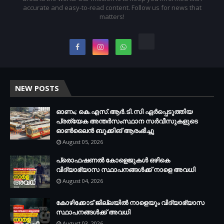
accurate and easy-to-read content. Follow us for news that
matters!
NEW POSTS
ഓണം; കെ.എസ്.ആർ.ടി.സി ഏർപ്പെടുത്തിയ
പ്രത്യേക അന്തർസംസ്ഥാന സർവീസുകളുടെ
ഓൺലൈൻ ബുക്കിങ് ആരംഭിച്ചു
August 05, 2026
പ്രൊഫഷണൽ കോളെജുകൾ ഒഴികെ
വിദ്യാഭ്യാസ സ്ഥാപനങ്ങൾക്ക് നാളെ അവധി
August 04, 2026
കോഴിക്കോട് ജില്ലയിൽ നാളെയും വിദ്യാഭ്യാസ
സ്ഥാപനങ്ങൾക്ക് അവധി
August 03, 2026